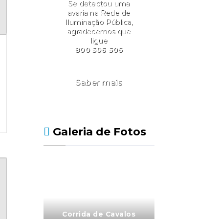
Se detectou uma
avaria na Rede de
Iluminação Pública,
agradecemos que
ligue
800 506 506
Saber mais
Galeria de Fotos
Corrida de Cavalos