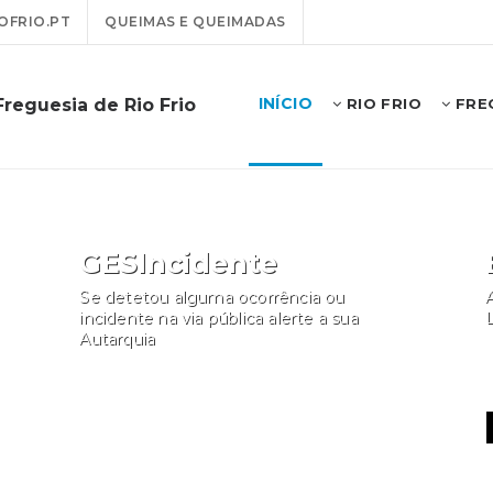
OFRIO.PT
QUEIMAS E QUEIMADAS
INÍCIO
Freguesia de Rio Frio
RIO FRIO
FREG
GESIncidente
Se detetou alguma ocorrência ou
A
incidente na via pública alerte a sua
Autarquia
Participar