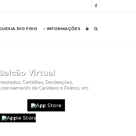
UESIA RIO FRIO
INFORMAÇÕES
Balcão Virtual
testados, Certidões, Declarações,
Licenciamento de Canídeos e Felinos, etc
Website