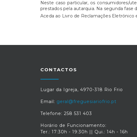
Neste caso particular, os consumidores/ut
prestados pela autarquia. Na segunda fase 
Aceda ao Livro de Reclamações Eletrónic
CONTACTOS
Lugar da Igreja, 4970-318 Rio Frio
Email:
geral@freguesiariofrio.pt
Telefone: 258 531 403
Horário de Funcionamento:
Ter.: 17:30h - 19:30h || Qui.: 14h - 16h