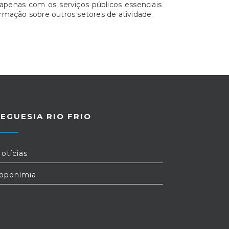
apenas com os serviços públicos essenciais
rmação sobre outros setores de atividade.
EGUESIA RIO FRIO
otícias
oponímia