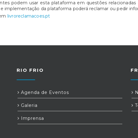
entes podem usar esta plataforma em questões relacionadas 
de implementação da plataforma poderá reclamar ou pedir info
o em
livroreclamacoes.pt
RIO FRIO
FR
Agenda de Eventos
N
Galeria
T
Imprensa