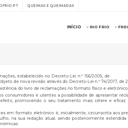
OFRIO.PT
QUEIMAS E QUEIMADAS
INÍCIO
RIO FRIO
FREG
lamações, estabelecido no Decreto-Lei n.º 156/2005, de
 objeto de nova revisão através do Decreto-Lei n.º 74/2017, de 2
xistência do livro de reclamações no formato físico e eletrónico
aos consumidores e utentes a possibilidade de apresentar re
 efeito, promovendo o seu tratamento mais célere e eficaz 
 em formato eletrónico é, inicialmente, circunscrita aos pres
 julho, na sua redação atual, sendo posteriormente estendid
onómicas.