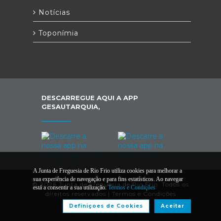
Notícias
Toponímia
DESCARREGUE AQUI A APP
GESAUTARQUIA,
A Junta de Freguesia de Rio Frio utiliza cookies para melhorar a
sua experiência de navegação e para fins estatísticos. Ao navegar
© 2026 Junta de Freguesia de Rio Frio. Todos os
está a consentir a sua utilização.
Termos e Condições
direitos reservados |
Termos e Condições
Definiçoes de Cookies
Aceitar