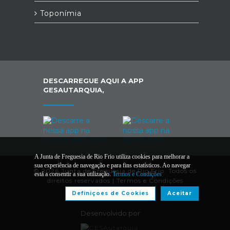
Toponímia
DESCARREGUE AQUI A APP
GESAUTARQUIA,
A Junta de Freguesia de Rio Frio utiliza cookies para melhorar a
sua experiência de navegação e para fins estatísticos. Ao navegar
© 2026 Junta de Freguesia de Rio Frio. Todos os
está a consentir a sua utilização.
Termos e Condições
direitos reservados |
Termos e Condições
Definiçoes de Cookies
Aceitar
Desenvolvido por: